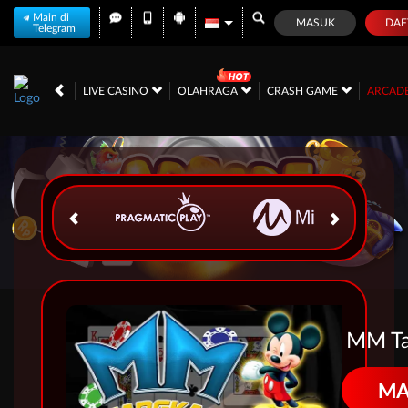
Main di
MASUK
DAF
Telegram
S
SLOTS
LIVE CASINO
OLAHRAGA
CRASH GAME
ARCAD
MM Ta
MA