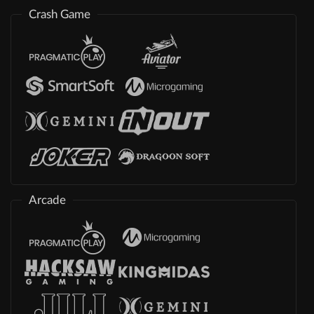
Crash Game
Arcade