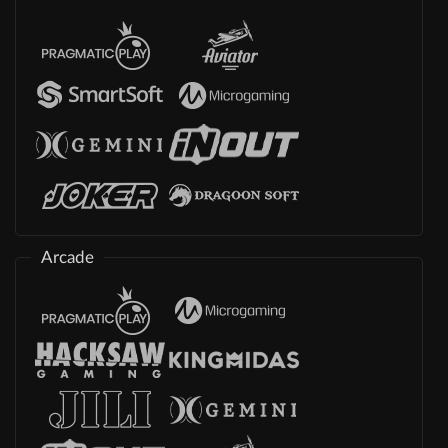
Arcade