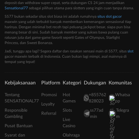
deposit dan withdraw super cepat, serta dukungan CS 24 jam menjadikan
Sensational77
sebagai pilihan utama para slotters yang ingin cuan tanpa drama.
SS77 bukan sekadar situs slot biasa ini adalah rumahnya
situs slot gacor
maxwin yang udah terbukti banyak memberikan kemenangan sensasional tiap
harinya. Dengan minimal bet receh tapi peluang jackpot besar, siapa pun bisa
menang besar di sini. Sudah banyak member yang sukses bawa pulang cuan
ratusan juta dari game-game favorit seperti Gates of Olympus, Starlight
Princess, dan Sweet Bonanza.
Jadi, tunggu apa lagi? Segera daftar dan rasakan sensasi main di SS77, situs
slot
gacor maxwin terbaik di Indonesia. Cuan bukan lagi mimpi, asal mainnya di
tempat yang tepat!
Kebijaksanaan
Platform
Kategori
Dukungan
Komunitas
Tentang
Promosi
Hot
+855762
Whatsa
SENSATIONAL77
Games
828023
pp
Loyalty
Responsible
Slots
ss77ad
Telegra
Referral
Gambling
min
m
Live
Pusat Bantuan
Casino
Syarat dan
Olahraga