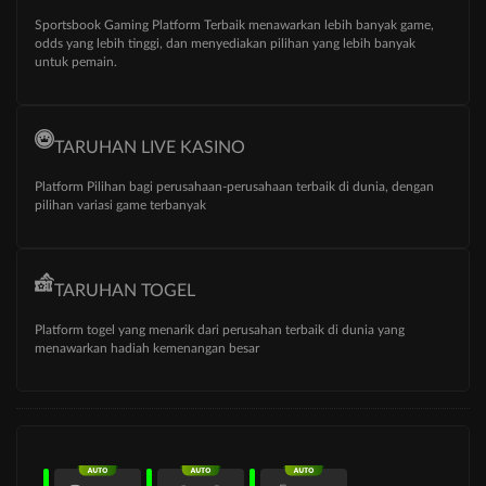
Sportsbook Gaming Platform Terbaik menawarkan lebih banyak game,
odds yang lebih tinggi, dan menyediakan pilihan yang lebih banyak
untuk pemain.
TARUHAN LIVE KASINO
Platform Pilihan bagi perusahaan-perusahaan terbaik di dunia, dengan
pilihan variasi game terbanyak
TARUHAN TOGEL
Platform togel yang menarik dari perusahan terbaik di dunia yang
menawarkan hadiah kemenangan besar