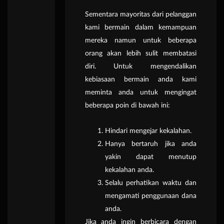
Sementara mayoritas dari pelanggan
kami bermain dalam kemampuan
mereka namun untuk beberapa
orang akan lebih sulit membatasi
diri. Untuk mengendalikan
kebiasaan bermain anda kami
meminta anda untuk mengingat
beberapa poin di bawah ini:
Hindari mengejar kekalahan.
Hanya bertaruh jika anda
yakin dapat menutup
kekalahan anda.
Selalu perhatikan waktu dan
mengamati penggunaan dana
anda.
Jika anda ingin berbicara dengan