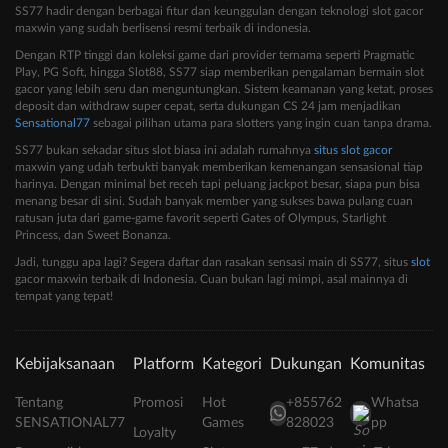
SS77 hadir dengan berbagai fitur dan keunggulan dengan teknologi slot gacor
maxwin yang sudah berlisensi resmi terbaik di indonesia.
Dengan RTP tinggi dan koleksi game dari provider ternama seperti Pragmatic
Play, PG Soft, hingga Slot88, SS77 siap memberikan pengalaman bermain slot
gacor yang lebih seru dan menguntungkan. Sistem keamanan yang ketat, proses
deposit dan withdraw super cepat, serta dukungan CS 24 jam menjadikan
Sensational77
sebagai pilihan utama para slotters yang ingin cuan tanpa drama.
SS77 bukan sekadar situs slot biasa ini adalah rumahnya
situs slot gacor
maxwin yang udah terbukti banyak memberikan kemenangan sensasional tiap
harinya. Dengan minimal bet receh tapi peluang jackpot besar, siapa pun bisa
menang besar di sini. Sudah banyak member yang sukses bawa pulang cuan
ratusan juta dari game-game favorit seperti Gates of Olympus, Starlight
Princess, dan Sweet Bonanza.
Jadi, tunggu apa lagi? Segera daftar dan rasakan sensasi main di SS77, situs
slot
gacor maxwin terbaik di Indonesia. Cuan bukan lagi mimpi, asal mainnya di
tempat yang tepat!
Kebijaksanaan
Platform
Kategori
Dukungan
Komunitas
Tentang
Promosi
Hot
+855762
Whatsa
SENSATIONAL77
Games
828023
pp
Loyalty