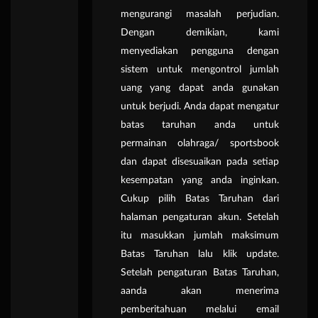
mengurangi masalah perjudian.
Dengan demikian, kami
menyediakan pengguna dengan
sistem untuk mengontrol jumlah
uang yang dapat anda gunakan
untuk berjudi. Anda dapat mengatur
batas taruhan anda untuk
permainan olahraga/ sportsbook
dan dapat disesuaikan pada setiap
kesempatan yang anda inginkan.
Cukup pilih Batas Taruhan dari
halaman pengaturan akun. Setelah
itu masukkan jumlah maksimum
Batas Taruhan lalu klik update.
Setelah pengaturan Batas Taruhan,
aanda akan menerima
pemberitahuan melalui email