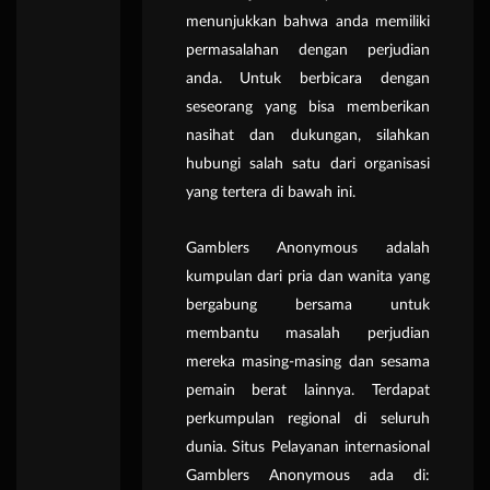
menunjukkan bahwa anda memiliki
permasalahan dengan perjudian
anda. Untuk berbicara dengan
seseorang yang bisa memberikan
nasihat dan dukungan, silahkan
hubungi salah satu dari organisasi
yang tertera di bawah ini.
Gamblers Anonymous adalah
kumpulan dari pria dan wanita yang
bergabung bersama untuk
membantu masalah perjudian
mereka masing-masing dan sesama
pemain berat lainnya. Terdapat
perkumpulan regional di seluruh
dunia. Situs Pelayanan internasional
Gamblers Anonymous ada di: