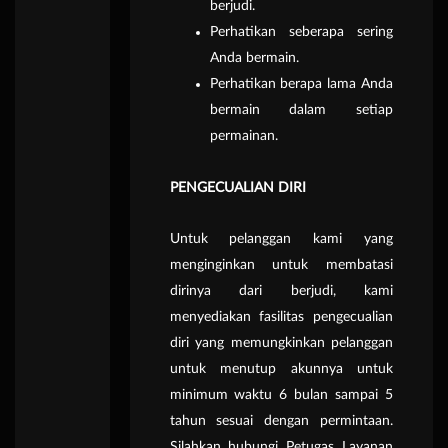
berjudi.
Perhatikan seberapa sering
Anda bermain.
Perhatikan berapa lama Anda
bermain dalam setiap
permainan.
PENGECUALIAN DIRI
Untuk pelanggan kami yang
menginginkan untuk membatasi
dirinya dari berjudi, kami
menyediakan fasilitas pengecualian
diri yang memungkinkan pelanggan
untuk menutup akunnya untuk
minimum waktu 6 bulan sampai 5
tahun sesuai dengan permintaan.
Silahkan hubungi Petugas Layanan