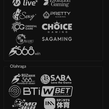
Olahraga