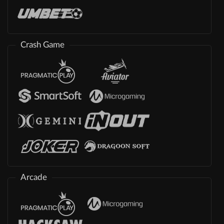
Crash Game
Arcade