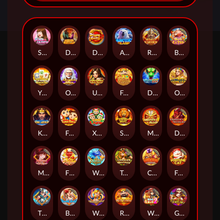
Since I'm here
Diamond buffalo
Dragon Gem2
Arctic Clash
ROMAN WARRIOR
Big Eater
Yuanbao Mahjong
Olympus - Zeus
Unparalleled Phoenix Dynasty
Fortune's Treasure
Dragon777
OLYMPUS DEMETER
KING ARTHUR
Fuwa Baoxi
X'Mas LABUBU
SAFARI HEAT 2-MULTIPLY FUN
Money Rush
Dragon’s Treasures
Mansion Battle Royale
Fire Dragon
Water Dragon
Treasure Hunters
Circus-Lucky Mix
Fortune Cat
Time Machine
Beach Baby
Wonderland
Rich Fortune
Weird Xmas2
Gold Fairy 2