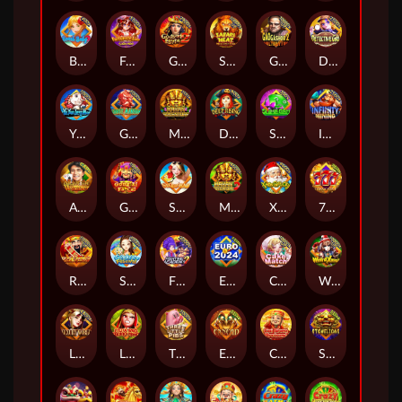
Beach Baby2
Fortunate Lion-Lucky Mix
Gods of Egypt2
SAFARI HEAT-MULTIPLY FUN
Gaogashou2 MULTIPLY FUN
Detective Girl
Yu Yue Long Men
Ghost Mansion
Mayan Adventure
Deep Rising
Slime Gem
Infinity Mining
All for the Winner
Gong Xi Fa Cai
Sugar Bar
Mayan Adventure2
X'mas Gift City
777-CLASSIC STYLE
Rich Fortune 2
Songkran Festival
Fighting Academy 2
EURO2024
CakeMatch
Weird Xmas
LUXURY WORLD
Little Red Riding Hood
Three Little Pigs
Ennead
Cai Shen Arrives!
Stonelions