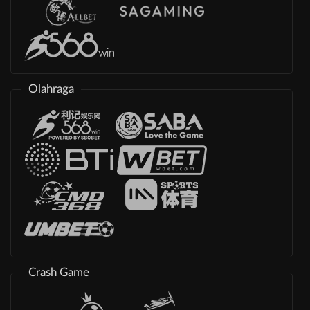
Olahraga
Crash Game