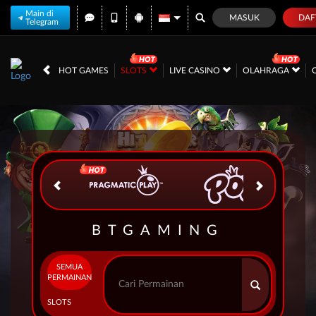
Main di
MASUK
DAF
Telegram
IDR
12,688,754,
HOT GAMES
SLOTS
LIVE CASINO
OLAHRAGA
BTGAMING
SEMUA
PERMAINAN
SLOTS