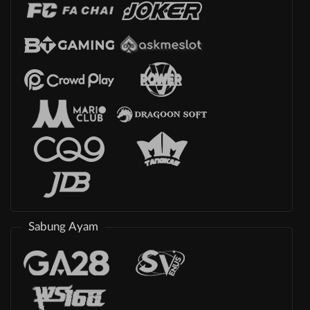
Sabung Ayam