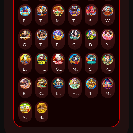
Penguin Smash
Thor vs Loki
Mahjong Gold 3
TRICK OR TREAT
Sushi Match
Wilderness Hunting
Gaogashou
Three Kingdoms
Fighting Academy
Gumiho
DR. Crazy
Run Date
Egypt Gods
Halloween Horror
Ghost Zombie
Mutation fish
Star Cruise
Prehistoric Park
Beer Carnival
Cat VS Mouse
Lovecraft's Legacy
Happy Fruit Stand
THOR
Magic House
Yuanbao Mahjong2
Ragnarok Odin