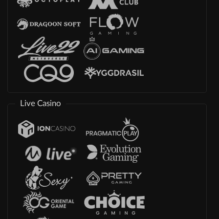
Live Casino