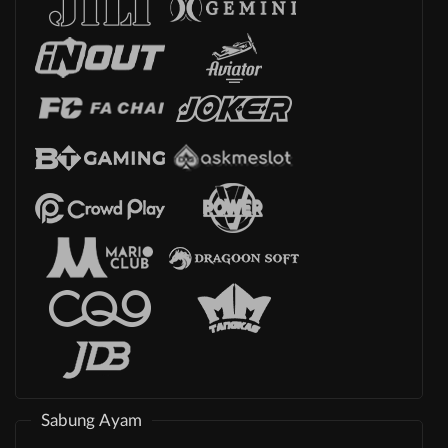
Sabung Ayam