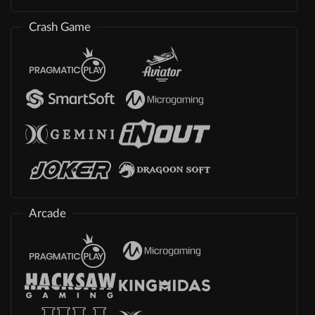
Crash Game
Arcade