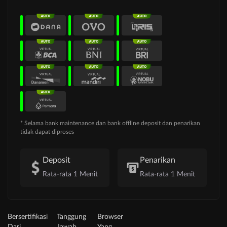
* Selama bank maintenance dan bank offline deposit dan penarikan
tidak dapat diproses
Deposit
Penarikan
Rata-rata 1 Menit
Rata-rata 1 Menit
Bersertifikasi
Tanggung
Browser
Dari
Jawab
Yang