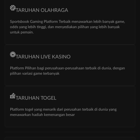
TARUHAN OLAHRAGA
Sportsbook Gaming Platform Terbaik menawarkan lebih banyak game,
odds yang lebih tinggi, dan menyediakan pilihan yang lebih banyak
untuk pemain.
TARUHAN LIVE KASINO
Platform Pilihan bagi perusahaan-perusahaan terbaik di dunia, dengan
pilihan variasi game terbanyak
TARUHAN TOGEL
Platform togel yang menarik dari perusahan terbaik di dunia yang
menawarkan hadiah kemenangan besar