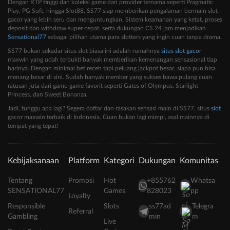
Dengan RTP tinggi dan koleksi game dari provider ternama seperti Pragmatic
Play, PG Soft, hingga Slot88, SS77 siap memberikan pengalaman bermain slot
gacor yang lebih seru dan menguntungkan. Sistem keamanan yang ketat, proses
deposit dan withdraw super cepat, serta dukungan CS 24 jam menjadikan
Sensational77
sebagai pilihan utama para slotters yang ingin cuan tanpa drama.
SS77 bukan sekadar situs slot biasa ini adalah rumahnya
situs slot gacor
maxwin yang udah terbukti banyak memberikan kemenangan sensasional tiap
harinya. Dengan minimal bet receh tapi peluang jackpot besar, siapa pun bisa
menang besar di sini. Sudah banyak member yang sukses bawa pulang cuan
ratusan juta dari game-game favorit seperti Gates of Olympus, Starlight
Princess, dan Sweet Bonanza.
Jadi, tunggu apa lagi? Segera daftar dan rasakan sensasi main di SS77, situs
slot
gacor maxwin terbaik di Indonesia. Cuan bukan lagi mimpi, asal mainnya di
tempat yang tepat!
Kebijaksanaan
Platform
Kategori
Dukungan
Komunitas
Tentang
Promosi
Hot
+855762
Whatsa
SENSATIONAL77
Games
828023
pp
Loyalty
Responsible
Slots
ss77ad
Telegra
Referral
Gambling
min
m
Live