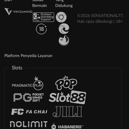
Bermain
Didukung
©2026 SENSATIONAL77.
Hak cipta dilindungi | 18+
Platform Penyedia Layanan
Slots