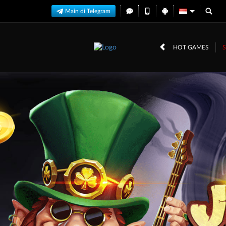
Main di Telegram
HOT GAMES