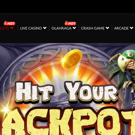
SLOTS
LIVE CASINO
OLAHRAGA
CRASH GAME
ARCADE