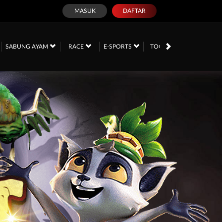
MASUK
DAFTAR
PROMOSI
SABUNG AYAM
RACE
E-SPORTS
TOGEL