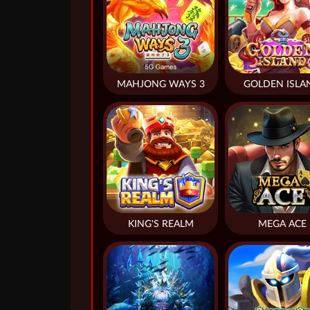
MAHJONG WAYS 3
GOLDEN ISLA
KING'S REALM
MEGA ACE