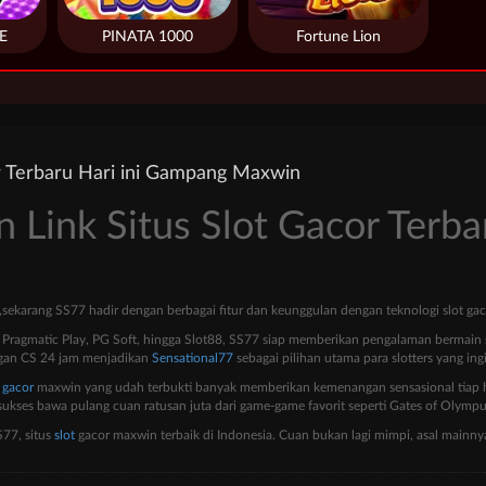
E
PINATA 1000
Fortune Lion
or Terbaru Hari ini Gampang Maxwin
 Link Situs Slot Gacor Terb
ekarang SS77 hadir dengan berbagai fitur dan keunggulan dengan teknologi slot gaco
ti Pragmatic Play, PG Soft, hingga Slot88, SS77 siap memberikan pengalaman bermai
ungan CS 24 jam menjadikan
Sensational77
sebagai pilihan utama para slotters yang in
t gacor
maxwin yang udah terbukti banyak memberikan kemenangan sensasional tiap ha
ukses bawa pulang cuan ratusan juta dari game-game favorit seperti Gates of Olympus
S77, situs
slot
gacor maxwin terbaik di Indonesia. Cuan bukan lagi mimpi, asal mainnya