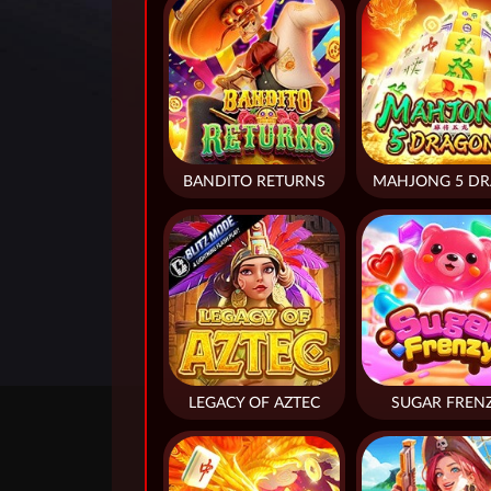
BANDITO RETURNS
LEGACY OF AZTEC
SUGAR FREN