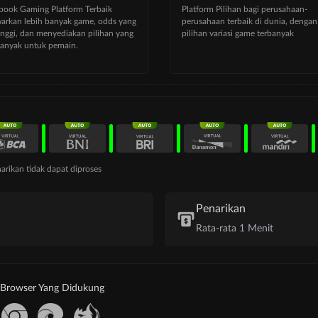
book Gaming Platform Terbaik
Platform Pilihan bagi perusahaan-
rkan lebih banyak game, odds yang
perusahaan terbaik di dunia, dengan
tinggi, dan menyediakan pilihan yang
pilihan variasi game terbanyak
banyak untuk pemain.
arikan tidak dapat diproses
Penarikan
Rata-rata 1 Menit
Browser Yang Didukung