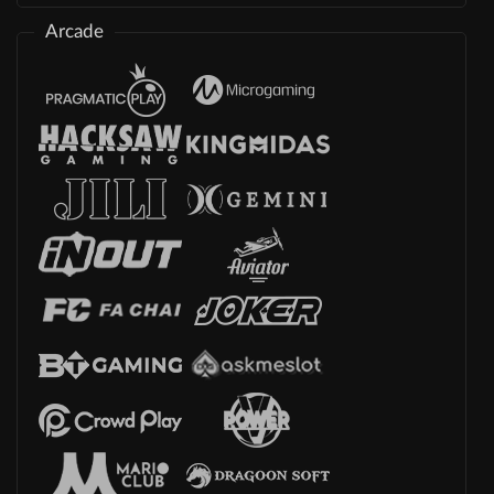
Arcade