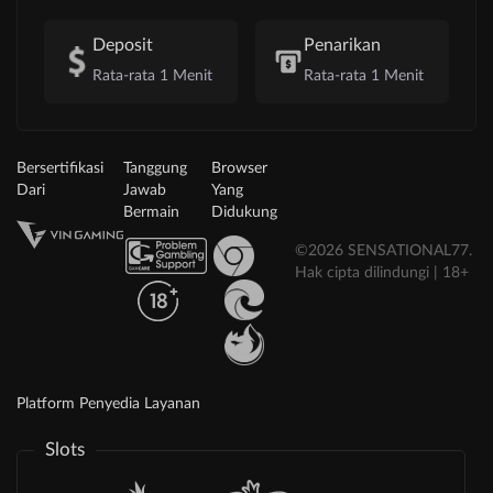
Deposit
Penarikan
Rata-rata 1 Menit
Rata-rata 1 Menit
Bersertifikasi
Tanggung
Browser
Dari
Jawab
Yang
Bermain
Didukung
©2026 SENSATIONAL77.
Hak cipta dilindungi | 18+
Platform Penyedia Layanan
Slots