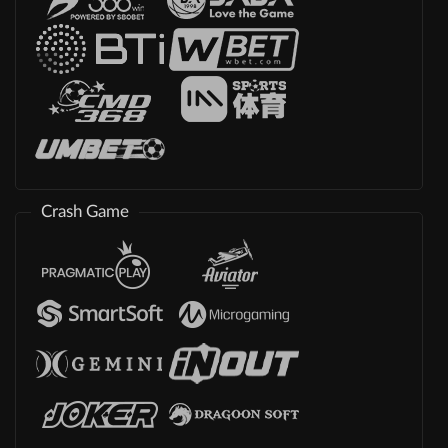
Crash Game