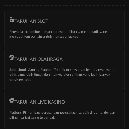
TARUHAN SLOT
Penyedia slot online dengan beragam pilihan game menarik yang
memudahkan pemain untuk mencapai jackpot
TARUHAN OLAHRAGA
Sportsbook Gaming Platform Terbaik menawarkan lebih banyak game,
odds yang lebih tinggi, dan menyediakan pilihan yang lebih banyak
untuk pemain.
TARUHAN LIVE KASINO
Platform Pilihan bagi perusahaan-perusahaan terbaik di dunia, dengan
pilihan variasi game terbanyak