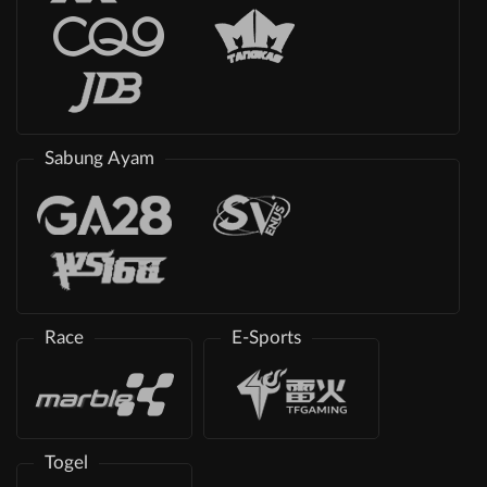
Sabung Ayam
Race
E-Sports
Togel